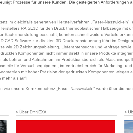
unigt Prozesse für unsere Kunden. Die gesteigerten Anforderungen a
 im gleichfalls generativen Herstellverfahren „Faser-Nasswickeln“: ei
 Herstellers RAISE3D für den Druck thermoplastischer Halbzeuge mit 
r Bauteilherstellung beschafft, konnten schnell weitere Vorteile erkan
 CAD Software zur direkten 3D Druckeransteuerung führt im Designpro
e wie 2D Zeichnungsableitung, Lieferantensuche und -anfrage sowie d
 gedruckten Komponenten nicht immer direkt in unsere Produkte integrie
ich als Lehren und Aufnahmen, im Produktionsbereich als Maschinenpu
seteile für Versuchsequipment, im Vertriebsbereich für Marketing- un
Geometrien mit hoher Präzision der gedruckten Komponenten wiegen etw
 mehr als auf!
hren wie unsere Kernkompetenz „Faser-Nasswickeln“ wurde über die n
Über DYNEXA
Üb