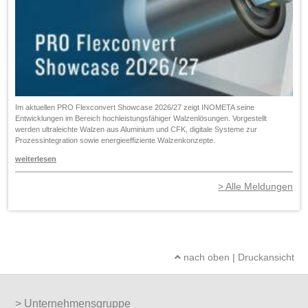
Im aktuellen PRO Flexconvert Showcase 2026/27 zeigt INOMETA seine
Entwicklungen im Bereich hochleistungsfähiger Walzenlösungen. Vorgestellt
werden ultraleichte Walzen aus Aluminium und CFK, digitale Systeme zur
Prozessintegration sowie energieeffiziente Walzenkonzepte.
weiterlesen
Alle Meldungen
nach oben
|
Druckansicht
Unternehmensgruppe