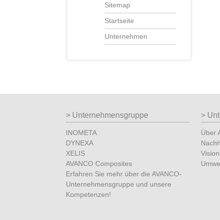
Sitemap
Startseite
Unternehmen
Unternehmensgruppe
Un
INOMETA
Über
DYNEXA
Nachha
XELIS
Vision
AVANCO Composites
Umwe
Erfahren Sie mehr über die AVANCO-
Unternehmensgruppe und unsere
Kompetenzen!