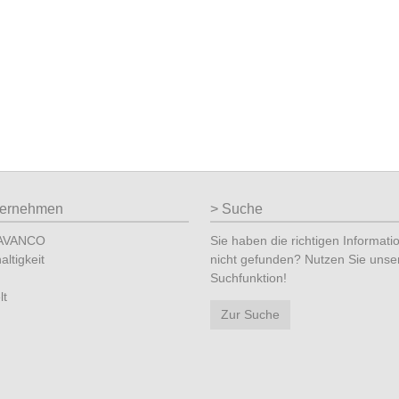
ternehmen
Suche
 AVANCO
Sie haben die richtigen Informati
ltigkeit
nicht gefunden? Nutzen Sie unse
Suchfunktion!
lt
Zur Suche