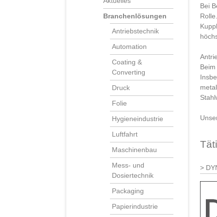
Aktuelles
Bei B
Rolle
Branchenlösungen
Kuppl
Antriebstechnik
höchs
Automation
Antri
Coating &
Beim 
Converting
Insbe
metal
Druck
Stahl
Folie
Unser
Hygieneindustrie
Luftfahrt
Tät
Maschinenbau
Mess- und
DY
Dosiertechnik
Packaging
Papierindustrie