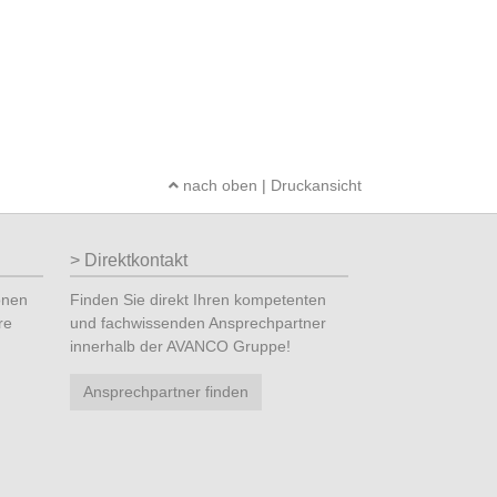
nach oben
|
Druckansicht
Direktkontakt
onen
Finden Sie direkt Ihren kompetenten
re
und fachwissenden Ansprechpartner
innerhalb der AVANCO Gruppe!
Ansprechpartner finden