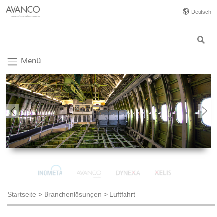
Deutsch
Menü
Previous
Nex
Startseite
>
Branchenlösungen
>
Luftfahrt