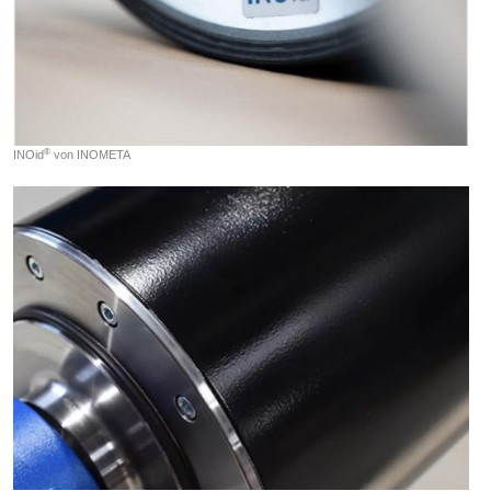
®
INOid
von INOMETA