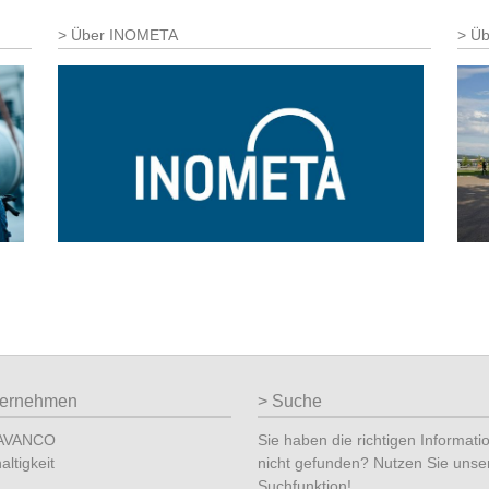
Über INOMETA
Üb
ternehmen
Suche
 AVANCO
Sie haben die richtigen Informati
ltigkeit
nicht gefunden? Nutzen Sie unse
Suchfunktion!