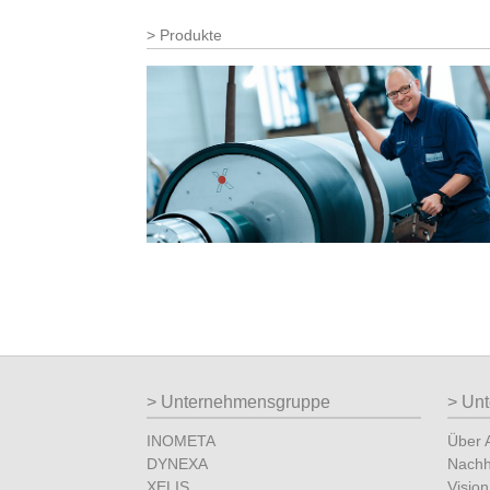
Produkte
Unternehmensgruppe
Un
INOMETA
Über
DYNEXA
Nachha
XELIS
Vision