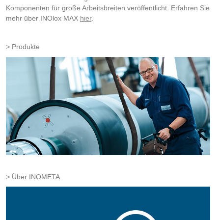
Komponenten für große Arbeitsbreiten veröffentlicht. Erfahren Sie
mehr über INOlox MAX
hier
.
Produkte
Über INOMETA