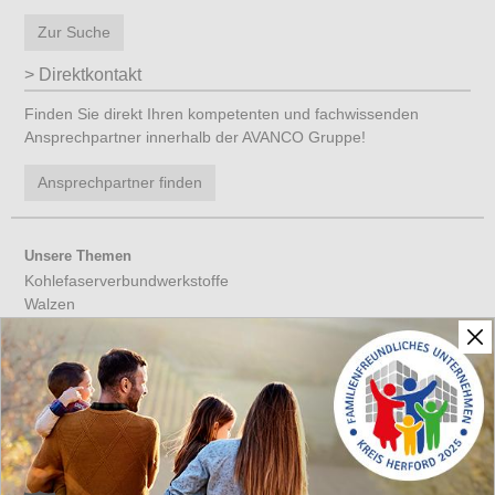
Zur Suche
Direktkontakt
Finden Sie direkt Ihren kompetenten und fachwissenden
Ansprechpartner innerhalb der AVANCO Gruppe!
Ansprechpartner finden
Unsere Themen
Kohlefaserverbundwerkstoffe
Walzen
Werkzeuge aus CFK
Verbundwerkstoffe
Leichtbau
CFK
CFK Antriebswellen
Leichtbaulösungen
Beschichtungstechnik
Aluminiumrohre & Profile