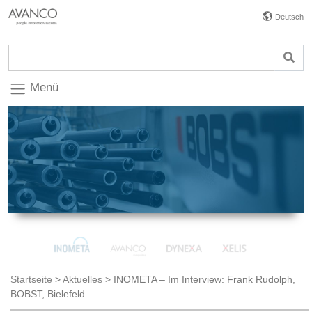
Deutsch
Menü
Startseite
>
Aktuelles
>
INOMETA – Im Interview: Frank Rudolph,
BOBST, Bielefeld