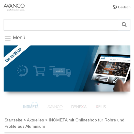
Deutsch
Menü
Startseite
>
Aktuelles
>
INOMETA mit Onlineshop für Rohre und
Profile aus Aluminium