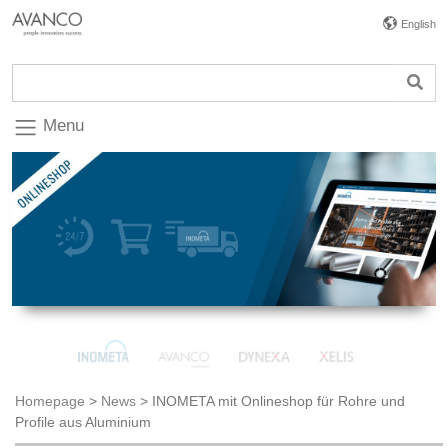
English
Menu
Homepage
>
News
>
INOMETA mit Onlineshop für Rohre und
Profile aus Aluminium