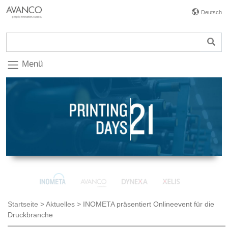
Deutsch
Menü
Startseite
>
Aktuelles
>
INOMETA präsentiert Onlineevent für die
Druckbranche