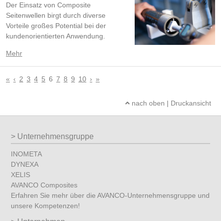
Der Einsatz von Composite
Seitenwellen birgt durch diverse
Vorteile großes Potential bei der
kundenorientierten Anwendung.
Mehr
«
‹
2
3
4
5
6
7
8
9
10
›
»
nach oben
|
Druckansicht
Unternehmensgruppe
INOMETA
DYNEXA
XELIS
AVANCO Composites
Erfahren Sie mehr über die AVANCO-Unternehmensgruppe und
unsere Kompetenzen!