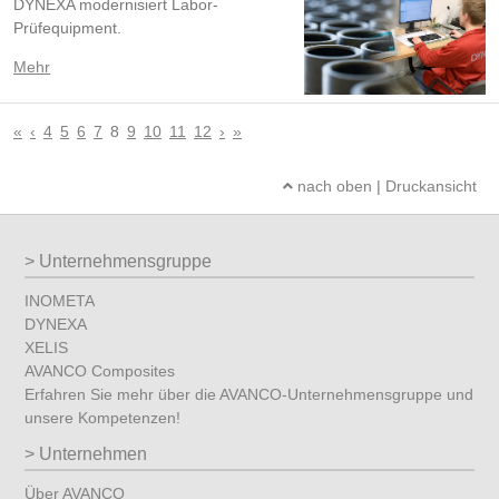
DYNEXA modernisiert Labor-
Prüfequipment.
Mehr
«
‹
4
5
6
7
8
9
10
11
12
›
»
nach oben
|
Druckansicht
Unternehmensgruppe
INOMETA
DYNEXA
XELIS
AVANCO Composites
Erfahren Sie mehr über die AVANCO-Unternehmensgruppe und
unsere Kompetenzen!
Unternehmen
Über AVANCO