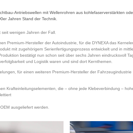
chtbau-Antriebswellen mit Wellenrohren aus kohlefaserverstärkten oder
0er Jahren Stand der Technik.
 seit wenigen Jahren der Fall.
 einen Premium-Hersteller der Autoindustrie, für die DYNEXA das Kernel
kt mit zugehörigem Serienfertigungsprozess entwickelt und in mittle
roduktion bestätigt nun schon seit über sechs Jahren eindrucksvoll Tag
verfolgbarkeit und Logistik waren und sind dort Kernthemen.
gelungen, für einen weiteren Premium-Hersteller der Fahrzeugindustri
chen Krafteinleitungselementen, die – ohne jede Klebeverbindung –
ttiert
n OEM ausgeliefert werden.