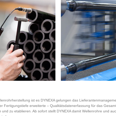
nrohrherstellung ist es DYNEXA gelungen das Lieferantenmanagement
er Fertigungstiefe erweiterte – Qualitätsdatenerfassung für das Gesam
n und zu etablieren. Ab sofort stellt DYNEXA damit Wellenrohre und a