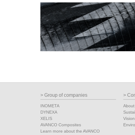
Group of companies
Co
INOMETA
Abou
DYNEXA
Sustai
XELIS
Vision
AVANCO Composites
Envir
Learn more about the AVANCO