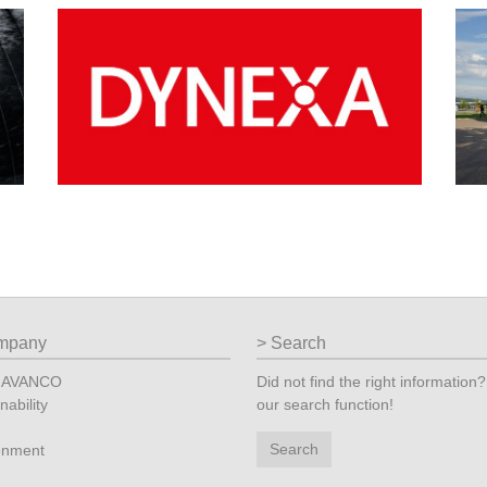
mpany
Search
t AVANCO
Did not find the right information
nability
our search function!
Search
onment